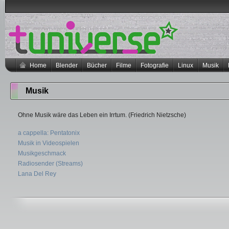
Home
Blender
Bücher
Filme
Fotografie
Linux
Musik
Musik
Ohne Musik wäre das Leben ein Irrtum. (Friedrich Nietzsche)
a cappella: Pentatonix
Musik in Videospielen
Musikgeschmack
Radiosender (Streams)
Lana Del Rey