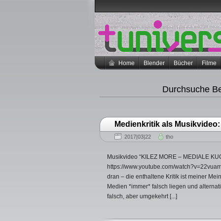
Home
Blender
Bücher
Filme
Durchsuche Be
Medienkritik als Musikvid
2017|03|22
tho
Musikvideo “KILEZ MORE – MEDIALE KUGEL
https://www.youtube.com/watch?v=22vuam
dran – die enthaltene Kritik ist meiner Mei
Medien *immer* falsch liegen und alterna
falsch, aber umgekehrt [...]