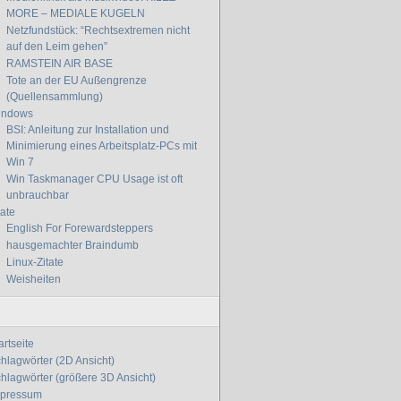
MORE – MEDIALE KUGELN
Netzfundstück: “Rechtsextremen nicht
auf den Leim gehen”
RAMSTEIN AIR BASE
Tote an der EU Außengrenze
(Quellensammlung)
indows
BSI: Anleitung zur Installation und
Minimierung eines Arbeitsplatz-PCs mit
Win 7
Win Taskmanager CPU Usage ist oft
unbrauchbar
tate
English For Forewardsteppers
hausgemachter Braindumb
Linux-Zitate
Weisheiten
artseite
hlagwörter (2D Ansicht)
hlagwörter (größere 3D Ansicht)
mpressum