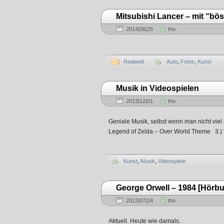
Mitsubishi Lancer – mit “bös
2014|06|26
tho
Realwelt
Auto
,
Fotos
,
Kunst
Musik in Videospielen
2013|12|01
tho
Geniale Musik, selbst wenn man nicht vie
Legend of Zelda – Over World Theme 3.
Kunst
,
Musik
,
Videospiele
George Orwell – 1984 [Hörb
2013|07|24
tho
Aktuell. Heute wie damals.