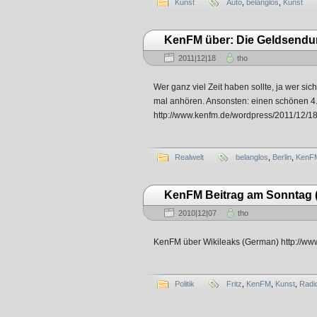
Kunst
Auto
,
belanglos
,
Kunst
KenFM über: Die Geldsendu
2011|12|18
tho
Wer ganz viel Zeit haben sollte, ja wer si
mal anhören. Ansonsten: einen schönen 4
http://www.kenfm.de/wordpress/2011/12/
Realwelt
belanglos
,
Berlin
,
KenF
KenFM Beitrag am Sonntag (
2010|12|07
tho
KenFM über Wikileaks (German) http://
Politik
Fritz
,
KenFM
,
Kunst
,
Radi