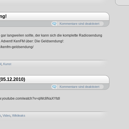
ng!
Kommentare sind deaktiviert
ch gar langweilen sollte, der kann sich die komplette Radiosendung
. Advent! KenFM über: Die Geldsendung!:
18/kenfm-geldsendung/
M
,
Kunst
05.12.2010)
Kommentare sind deaktiviert
www.youtube.com/watch?v=qWc8NaXYtdI
o
,
Video
,
Wikileaks