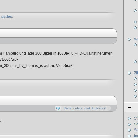
ngsstaat
W
m Hamburg und lade 300 Bilder in 1080p-Full-HD-Qualität herunter!
p/3/001/wp-
_300pics_by_thomas_israel.zip Viel Spaß!
Zi
–
Kommentare sind deaktiviert
St
st…
Sc
Sc
I