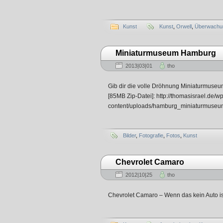
Kunst
Kunst
,
Orwell
,
Überwachu
Miniaturmuseum Hamburg
2013|03|01
tho
Gib dir die volle Dröhnung Miniaturmuseu
[85MB Zip-Datei]: http://thomasisrael.de/w
content/uploads/hamburg_miniaturmuseum
Bilder
,
Fotografie
,
Fotos
,
Kunst
Chevrolet Camaro
2012|10|25
tho
Chevrolet Camaro – Wenn das kein Auto i