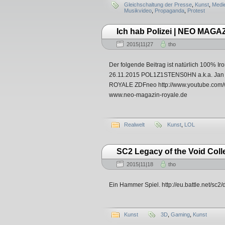
Gleichschaltung der Presse
,
Kunst
,
Medie
Musikvideo
,
Propaganda
,
Protest
Ich hab Polizei | NEO MAG
2015|11|27
tho
Der folgende Beitrag ist natürlich 100% I
26.11.2015 POL1Z1STENS0HN a.k.a. Jan B
ROYALE ZDFneo http://www.youtube.com
www.neo-magazin-royale.de
Realwelt
Kunst
,
LOL
SC2 Legacy of the Void Coll
2015|11|18
tho
Ein Hammer Spiel. http://eu.battle.net/sc2
Kunst
3D
,
Gaming
,
Kunst