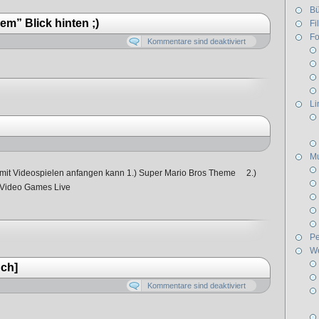
Bü
em” Blick hinten ;)
Fi
Fo
Kommentare sind deaktiviert
Li
Mu
l mit Videospielen anfangen kann 1.) Super Mario Bros Theme 2.)
) Video Games Live
Pe
W
uch]
Kommentare sind deaktiviert