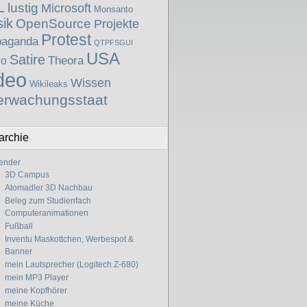
L
lustig
Microsoft
Monsanto
ik
OpenSource
Projekte
Protest
paganda
QTPFSGUI
USA
Satire
Theora
io
deo
Wissen
Wikileaks
erwachungsstaat
archie
ender
3D Campus
Atomadler 3D Nachbau
Beleg zum Studienfach
Computeranimationen
Fußball
Inventu Maskottchen, Werbespot &
Banner
mein Lautsprecher (Logitech Z-680)
mein MP3 Player
meine Kopfhörer
meine Küche