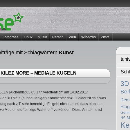
Fotografie
Linux
Musik
Person
Web
Windows
Zitate
iträge mit Schlagwörtern
Kunst
tuni
Schl
eo: KILEZ MORE – MEDIALE KUGELN
3D
Berl
N [Alchemist 05.05.17]“ veröffentlicht am 14.02.2017
8oeRU Mein (ausbaufähiger) Kommentar dazu: Leider ist da etwas
Dem
nung nach z.T. sehr berechtigt. Es geht nicht darum, dass etablierte
Flag
tive Medien die *einzige Wahrheit* verkünden. Diese Annahme ist
Genma
HS Mi
K