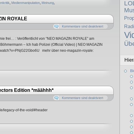
LO
nkritik
,
Medienmanipulation
,
Meinung
,
Mus
Pro
AZIN ROYALE
Rad
Kommentare sind deaktiviert
Vi
ronie frei… : Veröffentlicht von “NEO MAGAZIN ROYALE” am
Üb
öhmermann – Ich hab Polizei (Official Video) | NEO MAGAZIN
/watch?v=PNjG22Gbo6U mehr über neo-magazin-royale:
Hier
Bl
ectors Edition *määhhh*
Kommentare sind deaktiviert
/de/legacy-of-the-void/#header