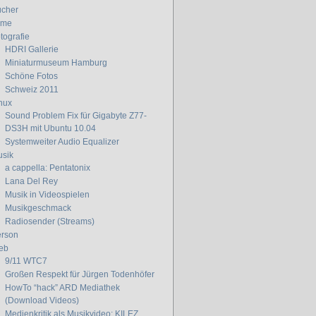
cher
lme
tografie
HDRI Gallerie
Miniaturmuseum Hamburg
Schöne Fotos
Schweiz 2011
nux
Sound Problem Fix für Gigabyte Z77-
DS3H mit Ubuntu 10.04
Systemweiter Audio Equalizer
sik
a cappella: Pentatonix
Lana Del Rey
Musik in Videospielen
Musikgeschmack
Radiosender (Streams)
rson
eb
9/11 WTC7
Großen Respekt für Jürgen Todenhöfer
HowTo “hack” ARD Mediathek
(Download Videos)
Medienkritik als Musikvideo: KILEZ