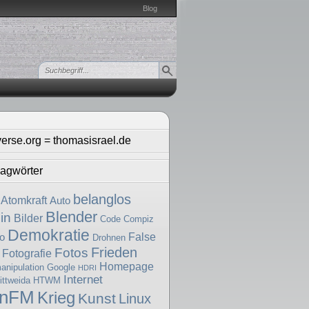
Blog
verse.org = thomasisrael.de
agwörter
belanglos
Atomkraft
Auto
Blender
in
Bilder
Code
Compiz
Demokratie
False
o
Drohnen
Frieden
Fotos
Fotografie
Homepage
nipulation
Google
HDRI
Internet
ttweida
HTWM
enFM
Krieg
Kunst
Linux