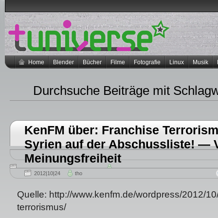
Home
Blender
Bücher
Filme
Fotografie
Linux
Musik
Durchsuche Beiträge mit Schlag
KenFM über: Franchise Terrorism
Syrien auf der Abschussliste! — V
Meinungsfreiheit
2012|10|24
tho
Quelle: http://www.kenfm.de/wordpress/2012/10/
terrorismus/