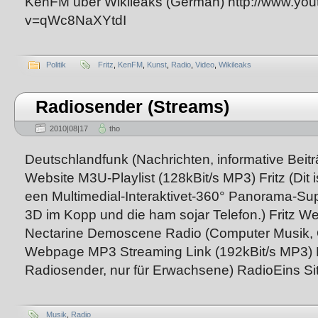
KenFM über Wikileaks (German) http://www.yo
v=qWc8NaXYtdI
Politik
Fritz
,
KenFM
,
Kunst
,
Radio
,
Video
,
Wikileaks
Radiosender (Streams)
2010|08|17
tho
Deutschlandfunk (Nachrichten, informative Beit
Website M3U-Playlist (128kBit/s MP3) Fritz (Dit i
een Multimedial-Interaktivet-360° Panorama-Su
3D im Kopp und die ham sojar Telefon.) Fritz 
Nectarine Demoscene Radio (Computer Musik, 
Webpage MP3 Streaming Link (192kBit/s MP3) R
Radiosender, nur für Erwachsene) RadioEins Site 
Musik
,
Radio