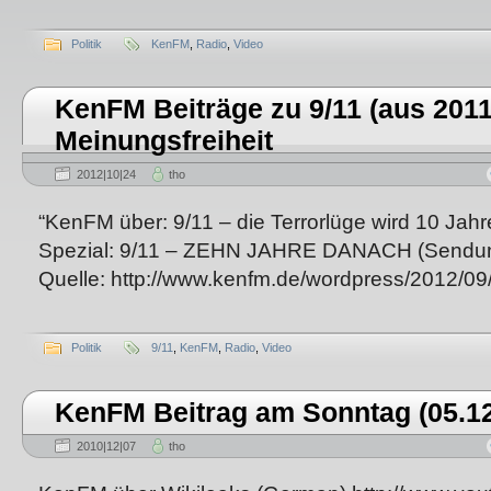
Politik
KenFM
,
Radio
,
Video
KenFM Beiträge zu 9/11 (aus 2011
Meinungsfreiheit
2012|10|24
tho
“KenFM über: 9/11 – die Terrorlüge wird 10 Jahre
Spezial: 9/11 – ZEHN JAHRE DANACH (Sendung
Quelle: http://www.kenfm.de/wordpress/2012/09
Politik
9/11
,
KenFM
,
Radio
,
Video
KenFM Beitrag am Sonntag (05.12
2010|12|07
tho