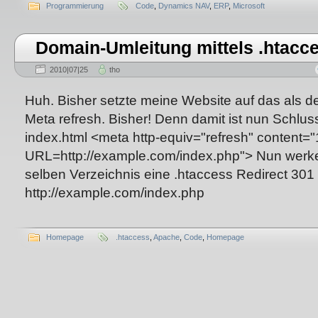
Programmierung
Code
,
Dynamics NAV
,
ERP
,
Microsoft
Domain-Umleitung mittels .htacc
2010|07|25
tho
Huh. Bisher setzte meine Website auf das als d
Meta refresh. Bisher! Denn damit ist nun Schluss
index.html <meta http-equiv="refresh" content="
URL=http://example.com/index.php"> Nun werkel
selben Verzeichnis eine .htaccess Redirect 301 
http://example.com/index.php
Homepage
.htaccess
,
Apache
,
Code
,
Homepage