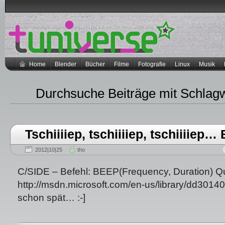
Home
Blender
Bücher
Filme
Fotografie
Linux
Musik
Durchsuche Beiträge mit Schlag
Tschiiiiep, tschiiiiep, tschiiiiep
2012|10|25
tho
C/SIDE – Befehl: BEEP(Frequency, Duration) Qu
http://msdn.microsoft.com/en-us/library/dd30140
schon spät… :-]