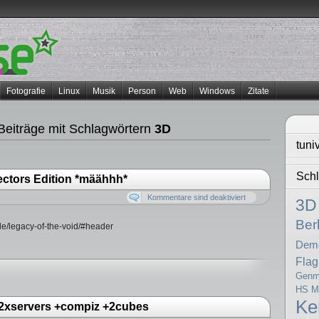
Fotografie
Linux
Musik
Person
Web
Windows
Zitate
eiträge mit Schlagwörtern
3D
tuni
Schl
ectors Edition *määhhh*
Kommentare sind deaktiviert
3D
Berl
/de/legacy-of-the-void/#header
Dem
Flag
Genma
HS Mi
K
 +2xservers +compiz +2cubes