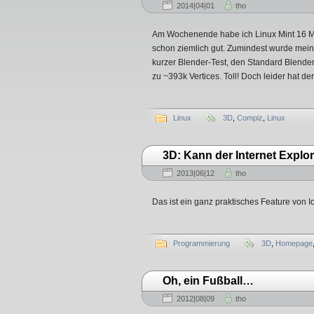
2014|04|01
tho
Am Wochenende habe ich Linux Mint 16 MATE 
schon ziemlich gut. Zumindest wurde mein
kurzer Blender-Test, den Standard Blender-
zu ~393k Vertices. Toll! Doch leider hat der [
Linux
3D
,
Compiz
,
Linux
3D: Kann der Internet Explo
2013|06|12
tho
Das ist ein ganz praktisches Feature von I
Programmierung
3D
,
Homepage
Oh, ein Fußball…
2012|08|09
tho