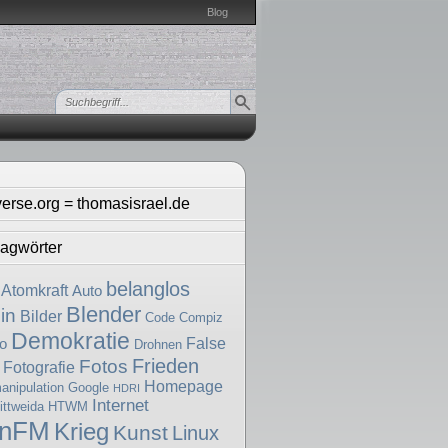
Blog
verse.org = thomasisrael.de
agwörter
belanglos
Atomkraft
Auto
Blender
in
Bilder
Code
Compiz
Demokratie
False
o
Drohnen
Frieden
Fotos
Fotografie
Homepage
nipulation
Google
HDRI
Internet
ttweida
HTWM
enFM
Krieg
Kunst
Linux