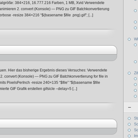
ginalgröße: 384×216, 16.777.216 Farben, 1 MB, Xvid Verwendete
animieren 2. convert (Konsole) — PNG zu GIF Batchkonvertierung
 -verbose -resize 384×216 “$(basename $file .png).gif”; [...]
W
en. Hier das bisherige Ergebnis dieses Versuches: Verwendete
Zi
. convert (Konsole) — PNG zu GIF Batchkonvertierung for file in
units PixelsPerInch -resize 240×135 “$file” “$(basename $file
ierte GIF Grafik erstellen gifsicle –delay=5 [...]
–
St
Sc
Sc
I