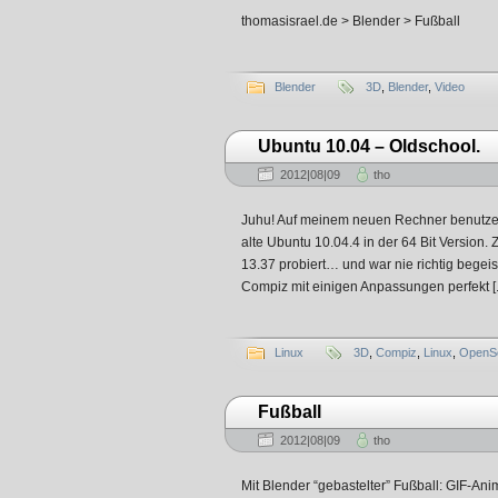
thomasisrael.de > Blender > Fußball
Blender
3D
,
Blender
,
Video
Ubuntu 10.04 – Oldschool.
2012|08|09
tho
Juhu! Auf meinem neuen Rechner benutze i
alte Ubuntu 10.04.4 in der 64 Bit Version.
13.37 probiert… und war nie richtig begeiste
Compiz mit einigen Anpassungen perfekt [..
Linux
3D
,
Compiz
,
Linux
,
OpenS
Fußball
2012|08|09
tho
Mit Blender “gebastelter” Fußball: GIF-An