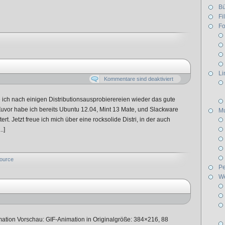
Bü
Fi
Fo
Li
Kommentare sind deaktiviert
ch nach einigen Distributionsausprobierereien wieder das gute
 Zuvor habe ich bereits Ubuntu 12.04, Mint 13 Mate, und Slackware
Mu
rt. Jetzt freue ich mich über eine rocksolide Distri, in der auch
.]
ource
Pe
W
imation Vorschau: GIF-Animation in Originalgröße: 384×216, 88