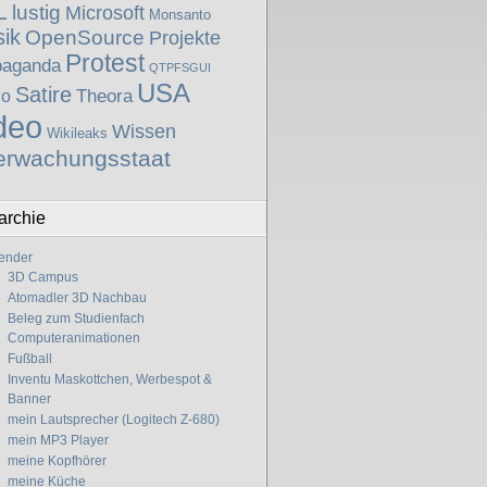
L
lustig
Microsoft
Monsanto
ik
OpenSource
Projekte
Protest
paganda
QTPFSGUI
USA
Satire
Theora
io
deo
Wissen
Wikileaks
erwachungsstaat
archie
ender
3D Campus
Atomadler 3D Nachbau
Beleg zum Studienfach
Computeranimationen
Fußball
Inventu Maskottchen, Werbespot &
Banner
mein Lautsprecher (Logitech Z-680)
mein MP3 Player
meine Kopfhörer
meine Küche