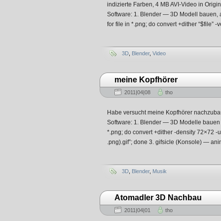
indizierte Farben, 4 MB AVI-Video in Ori
Software: 1. Blender — 3D Modell bauen, 
for file in *.png; do convert +dither “$file”
3D
,
Blender
,
Video
meine Kopfhörer
2011|04|08
tho
Habe versucht meine Kopfhörer nachzubau
Software: 1. Blender — 3D Modelle bauen 2
*.png; do convert +dither -density 72×72 -
.png).gif”; done 3. gifsicle (Konsole) — anim
3D
,
Blender
,
Musik
Atomadler 3D Nachbau
2011|04|01
tho