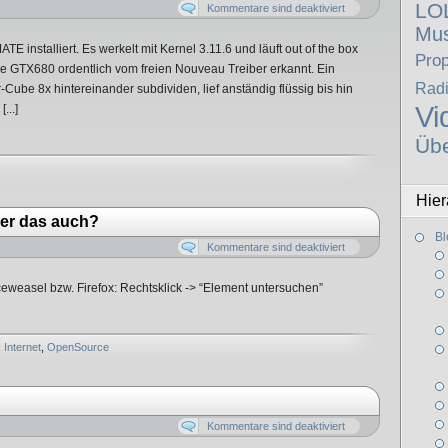
LO
Kommentare sind deaktiviert
Mus
installiert. Es werkelt mit Kernel 3.11.6 und läuft out of the box
Pro
e GTX680 ordentlich vom freien Nouveau Treiber erkannt. Ein
Rad
Cube 8x hintereinander subdividen, lief anständig flüssig bis hin
Vi
...]
Üb
Hier
rer das auch?
Bl
Kommentare sind deaktiviert
ceweasel bzw. Firefox: Rechtsklick -> “Element untersuchen”
,
Internet
,
OpenSource
Kommentare sind deaktiviert