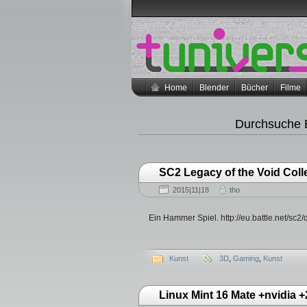
Home
Blender
Bücher
Filme
Durchsuche B
SC2 Legacy of the Void Coll
2015|11|18
tho
Ein Hammer Spiel. http://eu.battle.net/sc2
Kunst
3D
,
Gaming
,
Kunst
Linux Mint 16 Mate +nvidia