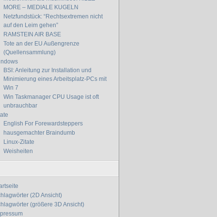
MORE – MEDIALE KUGELN
Netzfundstück: “Rechtsextremen nicht
auf den Leim gehen”
RAMSTEIN AIR BASE
Tote an der EU Außengrenze
(Quellensammlung)
indows
BSI: Anleitung zur Installation und
Minimierung eines Arbeitsplatz-PCs mit
Win 7
Win Taskmanager CPU Usage ist oft
unbrauchbar
tate
English For Forewardsteppers
hausgemachter Braindumb
Linux-Zitate
Weisheiten
artseite
hlagwörter (2D Ansicht)
hlagwörter (größere 3D Ansicht)
mpressum