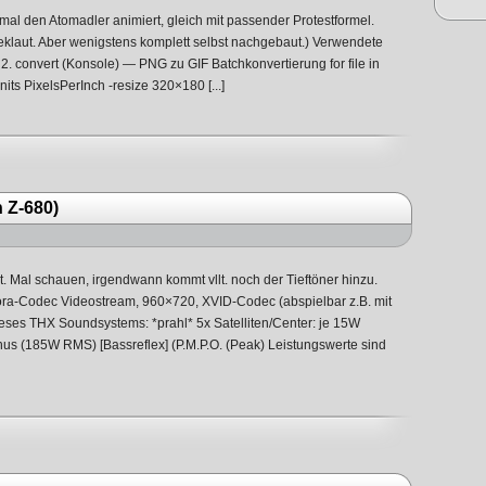
mal den Atomadler animiert, gleich mit passender Protestformel.
eklaut. Aber wenigstens komplett selbst nachgebaut.) Verwendete
. convert (Konsole) — PNG zu GIF Batchkonvertierung for file in
nits PixelsPerInch -resize 320×180 [...]
 Z-680)
. Mal schauen, irgendwann kommt vllt. noch der Tieftöner hinzu.
a-Codec Videostream, 960×720, XVID-Codec (abspielbar z.B. mit
ieses THX Soundsystems: *prahl* 5x Satelliten/Center: je 15W
s (185W RMS) [Bassreflex] (P.M.P.O. (Peak) Leistungswerte sind