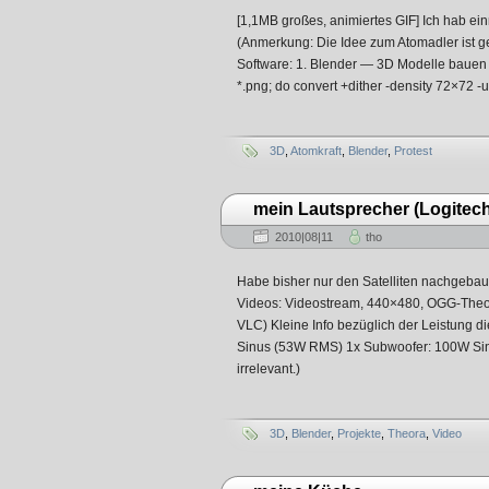
[1,1MB großes, animiertes GIF] Ich hab ein
(Anmerkung: Die Idee zum Atomadler ist g
Software: 1. Blender — 3D Modelle bauen 2
*.png; do convert +dither -density 72×72 -u
3D
,
Atomkraft
,
Blender
,
Protest
mein Lautsprecher (Logitech
2010|08|11
tho
Habe bisher nur den Satelliten nachgebaut
Videos: Videostream, 440×480, OGG-Theor
VLC) Kleine Info bezüglich der Leistung d
Sinus (53W RMS) 1x Subwoofer: 100W Sinu
irrelevant.)
3D
,
Blender
,
Projekte
,
Theora
,
Video