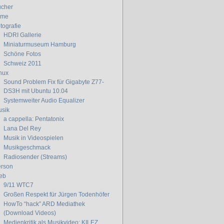
cher
lme
tografie
HDRI Gallerie
Miniaturmuseum Hamburg
Schöne Fotos
Schweiz 2011
nux
Sound Problem Fix für Gigabyte Z77-
DS3H mit Ubuntu 10.04
Systemweiter Audio Equalizer
sik
a cappella: Pentatonix
Lana Del Rey
Musik in Videospielen
Musikgeschmack
Radiosender (Streams)
rson
eb
9/11 WTC7
Großen Respekt für Jürgen Todenhöfer
HowTo “hack” ARD Mediathek
(Download Videos)
Medienkritik als Musikvideo: KILEZ