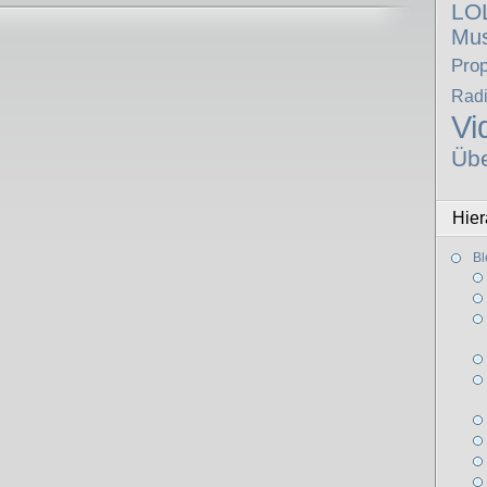
LO
Mus
Pro
Rad
Vi
Üb
Hier
Bl