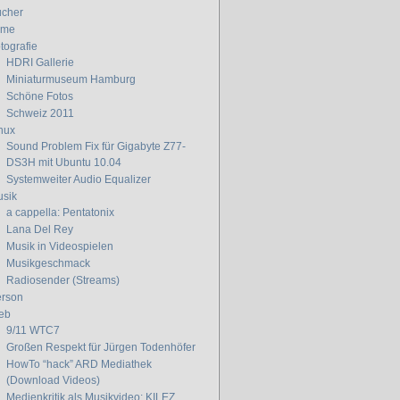
cher
lme
tografie
HDRI Gallerie
Miniaturmuseum Hamburg
Schöne Fotos
Schweiz 2011
nux
Sound Problem Fix für Gigabyte Z77-
DS3H mit Ubuntu 10.04
Systemweiter Audio Equalizer
sik
a cappella: Pentatonix
Lana Del Rey
Musik in Videospielen
Musikgeschmack
Radiosender (Streams)
rson
eb
9/11 WTC7
Großen Respekt für Jürgen Todenhöfer
HowTo “hack” ARD Mediathek
(Download Videos)
Medienkritik als Musikvideo: KILEZ