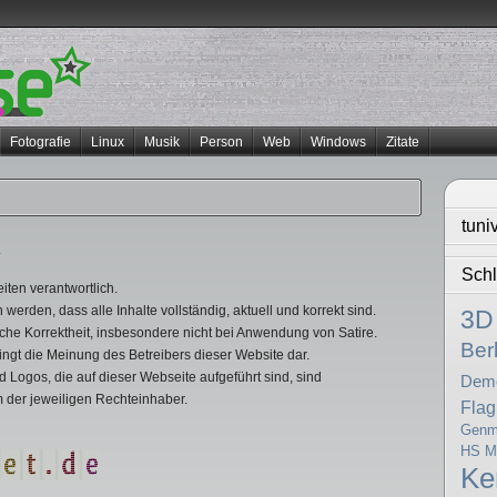
Fotografie
Linux
Musik
Person
Web
Windows
Zitate
tuni
.
Schl
eiten verantwortlich.
rden, dass alle Inhalte vollständig, aktuell und korrekt sind.
3D
ische Korrektheit, insbesondere nicht bei Anwendung von Satire.
Berl
dingt die Meinung des Betreibers dieser Website dar.
ogos, die auf dieser Webseite aufgeführt sind, sind
Dem
der jeweiligen Rechteinhaber.
Flag
Genma
HS Mi
K