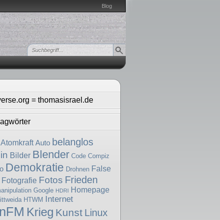
Blog
verse.org = thomasisrael.de
agwörter
belanglos
Atomkraft
Auto
Blender
in
Bilder
Code
Compiz
Demokratie
False
o
Drohnen
Frieden
Fotos
Fotografie
Homepage
nipulation
Google
HDRI
Internet
ttweida
HTWM
enFM
Krieg
Kunst
Linux