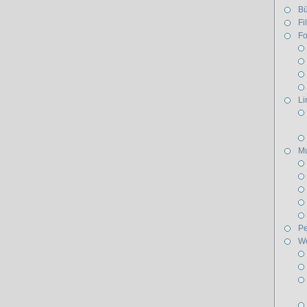
Bü
Fi
Fo
Li
Mu
Pe
W