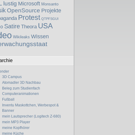
L
lustig
Microsoft
Monsanto
ik
OpenSource
Projekte
Protest
paganda
QTPFSGUI
USA
Satire
Theora
io
deo
Wissen
Wikileaks
erwachungsstaat
archie
ender
3D Campus
Atomadler 3D Nachbau
Beleg zum Studienfach
Computeranimationen
Fußball
Inventu Maskottchen, Werbespot &
Banner
mein Lautsprecher (Logitech Z-680)
mein MP3 Player
meine Kopfhörer
meine Küche