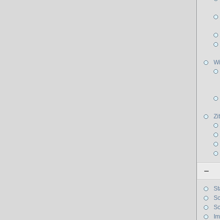
W
Zi
–
St
Sc
Sc
I