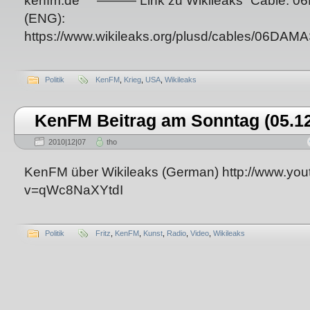
kenfm.de ——— Link zu Wikileaks “Cable: 
(ENG):
https://www.wikileaks.org/plusd/cables/06DA
Politik
KenFM
,
Krieg
,
USA
,
Wikileaks
KenFM Beitrag am Sonntag (05.12
2010|12|07
tho
KenFM über Wikileaks (German) http://www.yo
v=qWc8NaXYtdI
Politik
Fritz
,
KenFM
,
Kunst
,
Radio
,
Video
,
Wikileaks