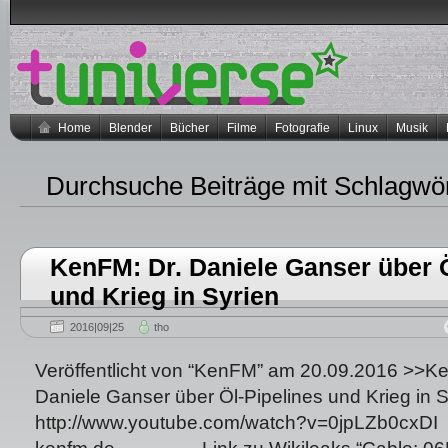
Home
Blender
Bücher
Filme
Fotografie
Linux
Musik
Durchsuche Beiträge mit Schlagwö
KenFM: Dr. Daniele Ganser über Ö
und Krieg in Syrien
2016|09|25
tho
Veröffentlicht von “KenFM” am 20.09.2016 >>Ke
Daniele Ganser über Öl-Pipelines und Krieg in S
http://www.youtube.com/watch?v=0jpLZb0cxDI