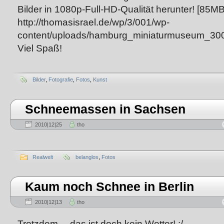
Bilder in 1080p-Full-HD-Qualität herunter! [85MB
http://thomasisrael.de/wp/3/001/wp-
content/uploads/hamburg_miniaturmuseum_300
Viel Spaß!
Bilder
,
Fotografie
,
Fotos
,
Kunst
Schneemassen in Sachsen
2010|12|25
tho
Realwelt
belanglos
,
Fotos
Kaum noch Schnee in Berlin
2010|12|13
tho
Trotzdem… das ist doch kein Wetter! :/