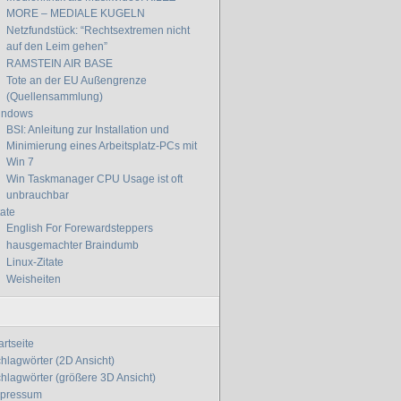
MORE – MEDIALE KUGELN
Netzfundstück: “Rechtsextremen nicht
auf den Leim gehen”
RAMSTEIN AIR BASE
Tote an der EU Außengrenze
(Quellensammlung)
indows
BSI: Anleitung zur Installation und
Minimierung eines Arbeitsplatz-PCs mit
Win 7
Win Taskmanager CPU Usage ist oft
unbrauchbar
tate
English For Forewardsteppers
hausgemachter Braindumb
Linux-Zitate
Weisheiten
artseite
hlagwörter (2D Ansicht)
hlagwörter (größere 3D Ansicht)
mpressum