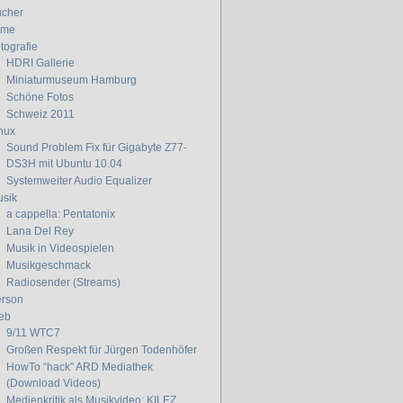
cher
lme
tografie
HDRI Gallerie
Miniaturmuseum Hamburg
Schöne Fotos
Schweiz 2011
nux
Sound Problem Fix für Gigabyte Z77-
DS3H mit Ubuntu 10.04
Systemweiter Audio Equalizer
sik
a cappella: Pentatonix
Lana Del Rey
Musik in Videospielen
Musikgeschmack
Radiosender (Streams)
rson
eb
9/11 WTC7
Großen Respekt für Jürgen Todenhöfer
HowTo “hack” ARD Mediathek
(Download Videos)
Medienkritik als Musikvideo: KILEZ