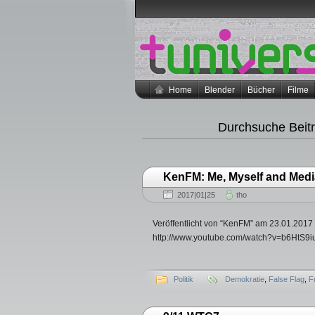
Home
Blender
Bücher
Filme
Durchsuche Beit
KenFM: Me, Myself and Media
2017|01|25
tho
Veröffentlicht von “KenFM” am 23.01.2017 
http://www.youtube.com/watch?v=b6HtS
Politik
Demokratie
,
False Flag
,
F