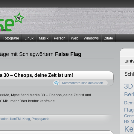
Fotografie
Linux
Musik
Person
Web
Windows
Zitate
räge mit Schlagwörtern
False Flag
tuni
Schl
 30 – Cheops, deine Zeit ist um!
Kommentare sind deaktiviert
3D
Berl
>>Me, Myself and Media 30 – Cheops, deine Zeit ist um!
9iu1Mk mehr über kenfm: kenfm.de
Dem
Flag
Genma
rieden
,
KenFM
,
Krieg
,
Propaganda
HS Mi
K