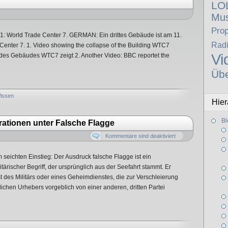
LO
Mus
Pro
001: World Trade Center 7. GERMAN: Ein drittes Gebäude ist am 11.
Rad
Center 7. 1. Video showing the collapse of the Building WTC7
Vi
des Gebäudes WTC7 zeigt 2. Another Video: BBC reportet the
Üb
issen
Hier
Bl
rationen unter Falsche Flagge
Kommentare sind deaktiviert
eichten Einstieg: Der Ausdruck falsche Flagge ist ein
itärischer Begriff, der ursprünglich aus der Seefahrt stammt. Er
t des Militärs oder eines Geheimdienstes, die zur Verschleierung
hlichen Urhebers vorgeblich von einer anderen, dritten Partei