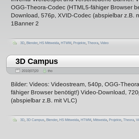
OGG-Theora-Codec (HTML5-fähiger Browser ben
Download, 576p, XVID-Codec (abspielbar z.B. 
1Banner 2
3D
,
Blender
,
HS Mittweida
,
HTWM
,
Projekte
,
Theora
,
Video
3D Campus
2010|07|20
tho
Bilder: Videos: Videostream, 540p, OGG-Theo
fähiger Browser benötigt!) Video-Download, 72
(abspielbar z.B. mit VLC)
3D
,
3D Campus
,
Blender
,
HS Mittweida
,
HTWM
,
Mittweida
,
Projekte
,
Theora
,
V