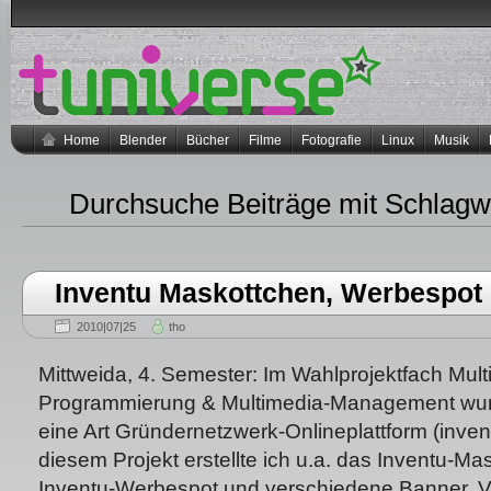
Home
Blender
Bücher
Filme
Fotografie
Linux
Musik
Durchsuche Beiträge mit Schlagw
Inventu Maskottchen, Werbespot
2010|07|25
tho
Mittweida, 4. Semester: Im Wahlprojektfach Mult
Programmierung & Multimedia-Management wur
eine Art Gründernetzwerk-Onlineplattform (inven
diesem Projekt erstellte ich u.a. das Inventu-Ma
Inventu-Werbespot und verschiedene Banner. V