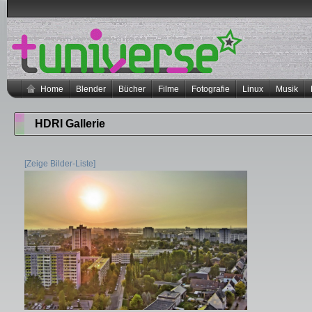
Home
Blender
Bücher
Filme
Fotografie
Linux
Musik
HDRI Gallerie
[Zeige Bilder-Liste]