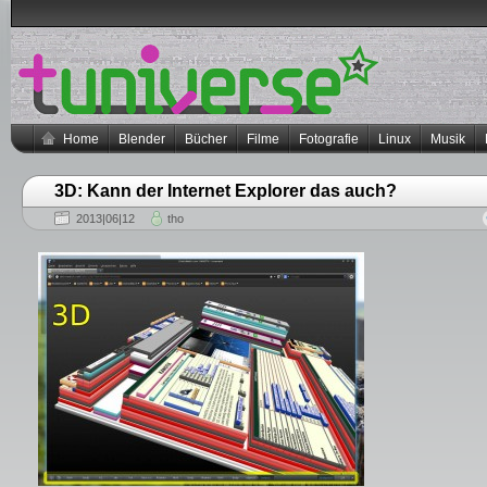
Home
Blender
Bücher
Filme
Fotografie
Linux
Musik
3D: Kann der Internet Explorer das auch?
2013|06|12
tho