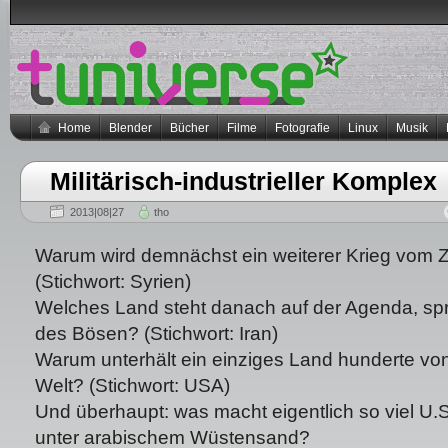
Home
Blender
Bücher
Filme
Fotografie
Linux
Musik
Militärisch-industrieller Komplex
2013|08|27
tho
Warum wird demnächst ein weiterer Krieg vom
(Stichwort: Syrien)
Welches Land steht danach auf der Agenda, spr
des Bösen? (Stichwort: Iran)
Warum unterhält ein einziges Land hunderte von
Welt? (Stichwort: USA)
Und überhaupt: was macht eigentlich so viel U.
unter arabischem Wüstensand?