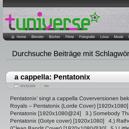
Home
Blender
Bücher
Filme
Fotografie
Linux
Musik
Durchsuche Beiträge mit Schlagwö
a cappella: Pentatonix
2013|12|01
tho
Pentatonix’ singt a cappella Coverversionen bek
Royals – Pentatonix (Lorde Cover) [1920x1080]
Pentatonix [1920x1080@24] 3.) Somebody Tha
Pentatonix (Gotye cover) [1920x1080] 4.) Rath
(Clean Bandit Cover) [1920x1080@30] 5.) Litt