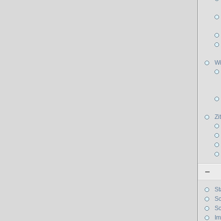
W
Zi
–
St
Sc
Sc
I