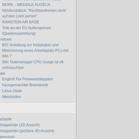
MORE – MEDIALE KUGELN
Netzfundstück: “Rechtsextremen nicht
auf den Leim gehen”
RAMSTEIN AIR BASE
Tote an der EU Außengrenze
(Quellensammlung)
indows
BSI: Anleitung zur Installation und
Minimierung eines Arbeitsplatz-PCs mit
Win 7
Win Taskmanager CPU Usage ist oft
unbrauchbar
tate
English For Forewardsteppers
hausgemachter Braindumb
Linux-Zitate
Weisheiten
artseite
hlagwörter (2D Ansicht)
hlagwörter (größere 3D Ansicht)
mpressum