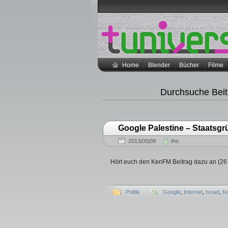
Home
Blender
Bücher
Filme
Durchsuche Beit
Google Palestine – Staatsgr
2013|05|09
tho
Hört euch den KenFM Beitrag dazu an (26
Politik
Google
,
Internet
,
Israel
,
K