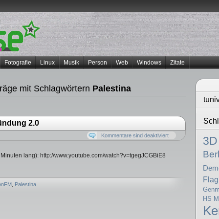
Fotografie
Linux
Musik
Person
Web
Windows
Zitate
räge mit Schlagwörtern
Palestina
tuni
Schl
ündung 2.0
Kommentare sind deaktiviert
3D
Berl
 Minuten lang): http://www.youtube.com/watch?v=tgegJCGBiE8
Dem
Flag
enFM
,
Palestina
Genma
HS Mi
K