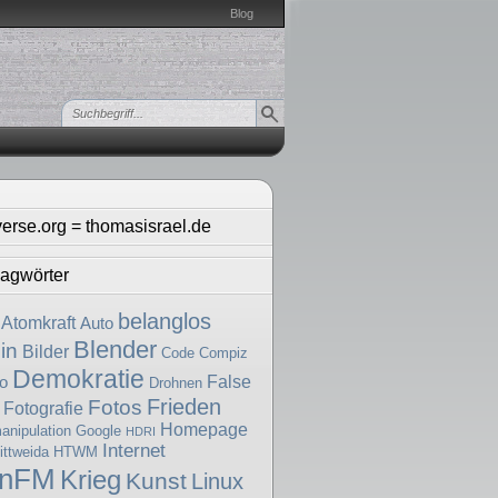
Blog
verse.org = thomasisrael.de
agwörter
belanglos
Atomkraft
Auto
Blender
in
Bilder
Code
Compiz
Demokratie
False
o
Drohnen
Frieden
Fotos
Fotografie
Homepage
nipulation
Google
HDRI
Internet
ttweida
HTWM
enFM
Krieg
Kunst
Linux