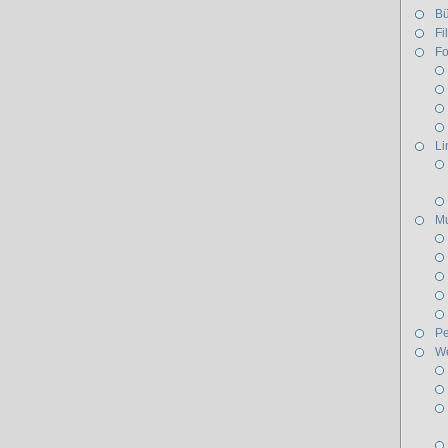
Bü
Fi
Fo
Li
Mu
Pe
W