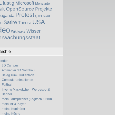
L
lustig
Microsoft
Monsanto
ik
OpenSource
Projekte
Protest
paganda
QTPFSGUI
USA
Satire
Theora
io
deo
Wissen
Wikileaks
erwachungsstaat
archie
ender
3D Campus
Atomadler 3D Nachbau
Beleg zum Studienfach
Computeranimationen
Fußball
Inventu Maskottchen, Werbespot &
Banner
mein Lautsprecher (Logitech Z-680)
mein MP3 Player
meine Kopfhörer
meine Küche