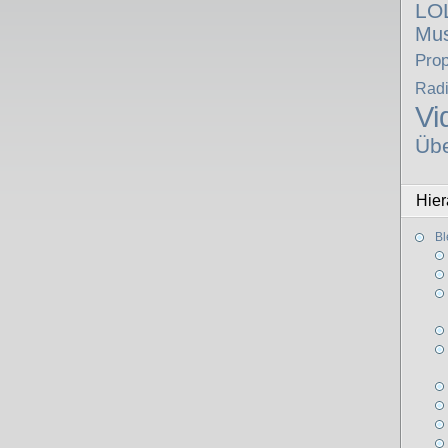
LO
Mus
Pro
Rad
Vi
Üb
Hier
Bl