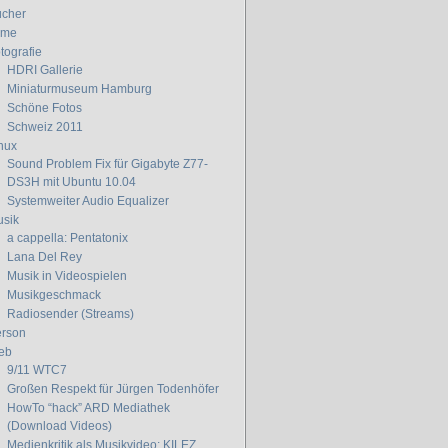
cher
lme
tografie
HDRI Gallerie
Miniaturmuseum Hamburg
Schöne Fotos
Schweiz 2011
nux
Sound Problem Fix für Gigabyte Z77-
DS3H mit Ubuntu 10.04
Systemweiter Audio Equalizer
sik
a cappella: Pentatonix
Lana Del Rey
Musik in Videospielen
Musikgeschmack
Radiosender (Streams)
rson
eb
9/11 WTC7
Großen Respekt für Jürgen Todenhöfer
HowTo “hack” ARD Mediathek
(Download Videos)
Medienkritik als Musikvideo: KILEZ