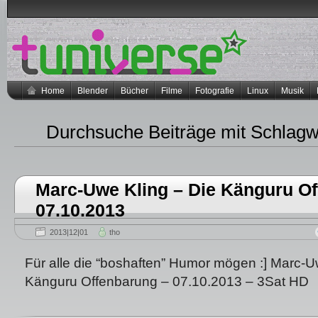
Home
Blender
Bücher
Filme
Fotografie
Linux
Musik
Durchsuche Beiträge mit Schlag
Marc-Uwe Kling – Die Känguru Of
07.10.2013
2013|12|01
tho
Für alle die “boshaften” Humor mögen :] Marc-U
Känguru Offenbarung – 07.10.2013 – 3Sat HD