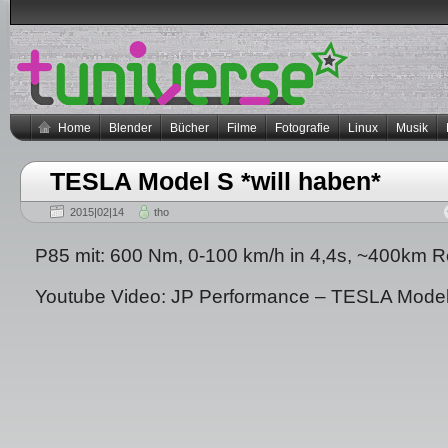
Home
Blender
Bücher
Filme
Fotografie
Linux
Musik
TESLA Model S *will haben*
2015|02|14
tho
P85 mit: 600 Nm, 0-100 km/h in 4,4s, ~400km R
Youtube Video: JP Performance – TESLA Model