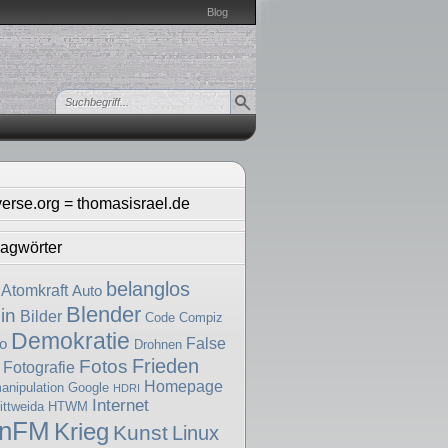
Blog
verse.org = thomasisrael.de
agwörter
belanglos
Atomkraft
Auto
Blender
in
Bilder
Code
Compiz
Demokratie
False
o
Drohnen
Frieden
Fotos
Fotografie
Homepage
nipulation
Google
HDRI
Internet
ttweida
HTWM
enFM
Krieg
Kunst
Linux