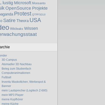
L
lustig
Microsoft
Monsanto
ik
OpenSource
Projekte
Protest
paganda
QTPFSGUI
USA
Satire
Theora
io
deo
Wissen
Wikileaks
erwachungsstaat
archie
ender
3D Campus
Atomadler 3D Nachbau
Beleg zum Studienfach
Computeranimationen
Fußball
Inventu Maskottchen, Werbespot &
Banner
mein Lautsprecher (Logitech Z-680)
mein MP3 Player
meine Kopfhörer
meine Küche