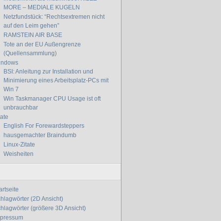
MORE – MEDIALE KUGELN
Netzfundstück: “Rechtsextremen nicht
auf den Leim gehen”
RAMSTEIN AIR BASE
Tote an der EU Außengrenze
(Quellensammlung)
indows
BSI: Anleitung zur Installation und
Minimierung eines Arbeitsplatz-PCs mit
Win 7
Win Taskmanager CPU Usage ist oft
unbrauchbar
tate
English For Forewardsteppers
hausgemachter Braindumb
Linux-Zitate
Weisheiten
artseite
hlagwörter (2D Ansicht)
hlagwörter (größere 3D Ansicht)
mpressum