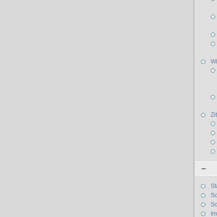
W
Zi
–
St
Sc
Sc
I