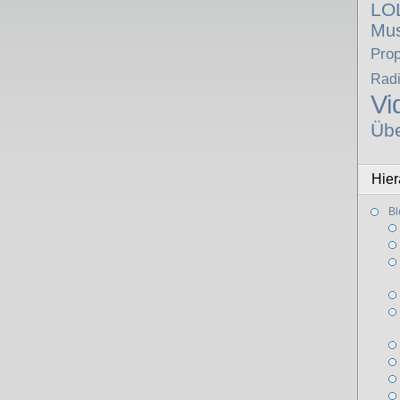
LO
Mus
Pro
Rad
Vi
Üb
Hier
Bl