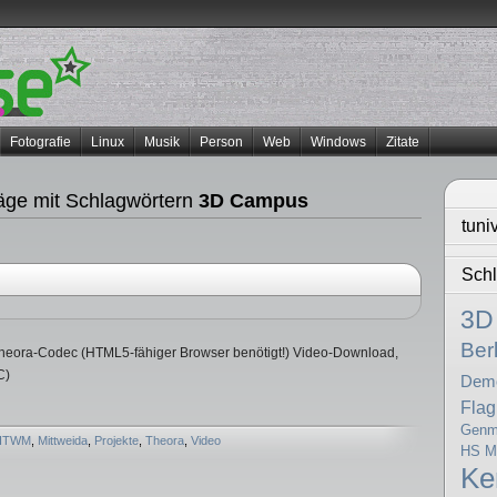
Fotografie
Linux
Musik
Person
Web
Windows
Zitate
äge mit Schlagwörtern
3D Campus
tuni
Schl
3D
Berl
Theora-Codec (HTML5-fähiger Browser benötigt!) Video-Download,
C)
Dem
Flag
Genma
HTWM
,
Mittweida
,
Projekte
,
Theora
,
Video
HS Mi
K