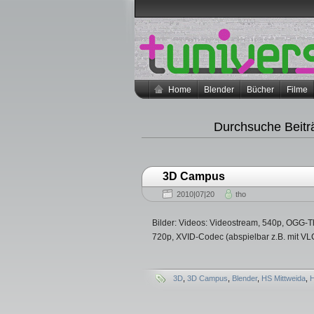
Home
Blender
Bücher
Filme
Durchsuche Beitr
3D Campus
2010|07|20
tho
Bilder: Videos: Videostream, 540p, OGG-
720p, XVID-Codec (abspielbar z.B. mit VL
3D
,
3D Campus
,
Blender
,
HS Mittweida
,