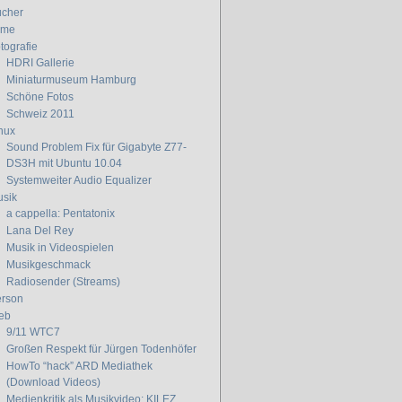
cher
lme
tografie
HDRI Gallerie
Miniaturmuseum Hamburg
Schöne Fotos
Schweiz 2011
nux
Sound Problem Fix für Gigabyte Z77-
DS3H mit Ubuntu 10.04
Systemweiter Audio Equalizer
sik
a cappella: Pentatonix
Lana Del Rey
Musik in Videospielen
Musikgeschmack
Radiosender (Streams)
rson
eb
9/11 WTC7
Großen Respekt für Jürgen Todenhöfer
HowTo “hack” ARD Mediathek
(Download Videos)
Medienkritik als Musikvideo: KILEZ