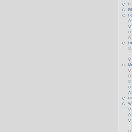
Bü
Fi
Fo
Li
Mu
Pe
W