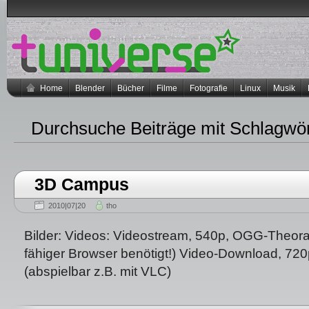
Home
Blender
Bücher
Filme
Fotografie
Linux
Musik
Durchsuche Beiträge mit Schlagwö
3D Campus
2010|07|20
tho
Bilder: Videos: Videostream, 540p, OGG-Theo
fähiger Browser benötigt!) Video-Download, 72
(abspielbar z.B. mit VLC)